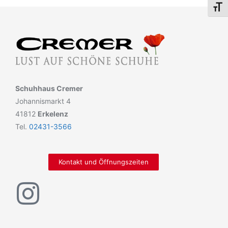
Schri
Schuhhaus Cremer
Johannismarkt 4
41812
Erkelenz
Tel.
02431-3566
Kontakt und Öffnungszeiten